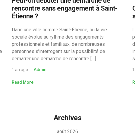
Peut-on débuter une démarche de
rencontre sans engagement à Saint-
Étienne ?
s
Dans une ville comme Saint-Étienne, où la vie
L
sociale évolue au rythme des engagements
p
professionnels et familiaux, de nombreuses
d
e
personnes s’interrogent sur la possibilité de
i
démarrer une démarche de rencontre […]
s
1 an ago
Admin
1
Read More
R
Archives
août 2026