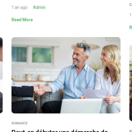
c
1 an ago
Admin
1
Read More
R
ROMANCE
A