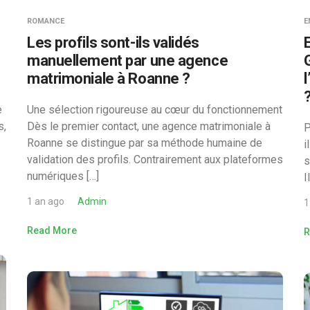
ROMANCE
E
Les profils sont-ils validés
manuellement par une agence
matrimoniale à Roanne ?
e
Une sélection rigoureuse au cœur du fonctionnement
s,
Dès le premier contact, une agence matrimoniale à
P
Roanne se distingue par sa méthode humaine de
i
validation des profils. Contrairement aux plateformes
s
numériques […]
I
1 an ago
Admin
1
Read More
R