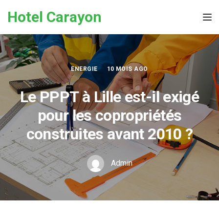
Skip to the content
Hotel Carayon
Tog
ENERGIE
10 MOIS AGO
Le PPPT à Lille est-il exigé
pour les copropriétés
construites avant 2010 ?
Admin