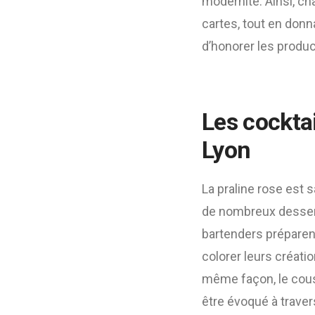
modernité. Ainsi, c
cartes, tout en donn
d’honorer les produc
Les cockta
Lyon
La praline rose est 
de nombreux desserts
bartenders préparen
colorer leurs créati
même façon, le cous
être évoqué à trave