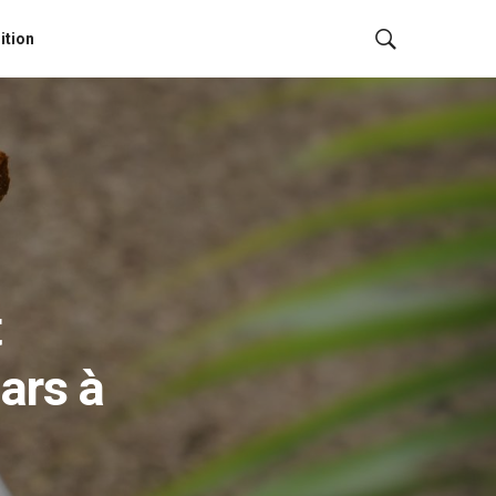
ition
t
ars à