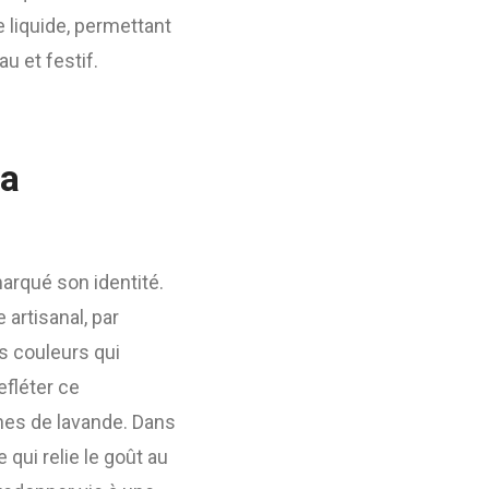
e liquide, permettant
u et festif.
la
marqué son identité.
artisanal, par
s couleurs qui
efléter ce
ches de lavande. Dans
 qui relie le goût au