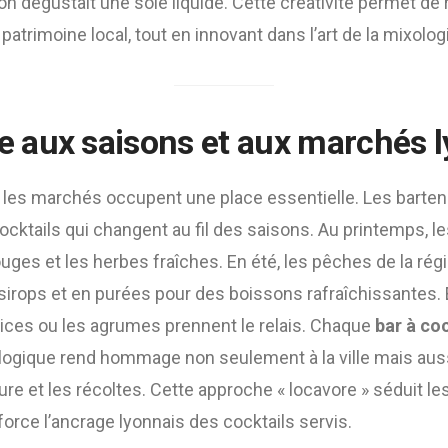
on dégustait une soie liquide. Cette créativité permet de
atrimoine local, tout en innovant dans l’art de la mixolog
aux saisons et aux marchés l
ù les marchés occupent une place essentielle. Les barten
cktails qui changent au fil des saisons. Au printemps, l
ouges et les herbes fraîches. En été, les pêches de la rég
sirops et en purées pour des boissons rafraîchissantes.
 épices ou les agrumes prennent le relais. Chaque
bar à coc
e logique rend hommage non seulement à la ville mais aus
ture et les récoltes. Cette approche « locavore » séduit le
force l’ancrage lyonnais des cocktails servis.