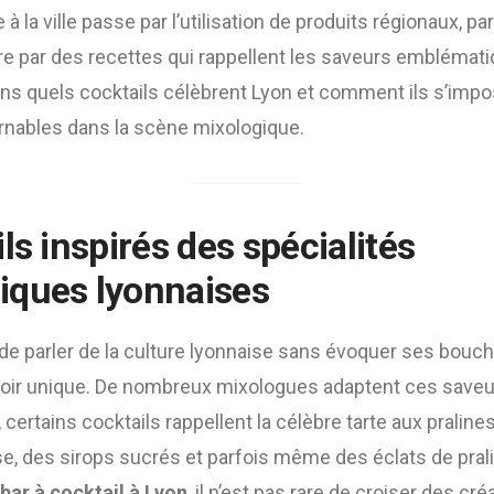
à la ville passe par l’utilisation de produits régionaux, p
e par des recettes qui rappellent les saveurs emblématiq
rons quels cocktails célèbrent Lyon et comment ils s’i
rnables dans la scène mixologique.
ls inspirés des spécialités
iques lyonnaises
 de parler de la culture lyonnaise sans évoquer ses bouch
roir unique. De nombreux mixologues adaptent ces saveu
 certains cocktails rappellent la célèbre tarte aux praline
se, des sirops sucrés et parfois même des éclats de pral
bar à cocktail à Lyon
, il n’est pas rare de croiser des cré