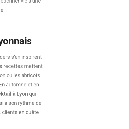
 redonner vie à une
ie.
yonnais
ders s’en inspirent
es recettes mettent
ion ou les abricots
 En automne et en
ktail à Lyon
qui
si à son rythme de
s clients en quête