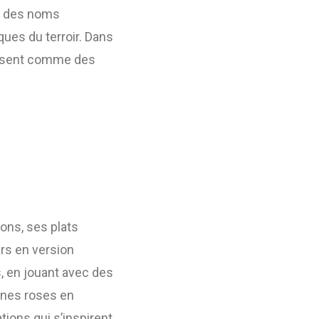
ar des noms
ues du terroir. Dans
mposent comme des
ons, ses plats
rs en version
s, en jouant avec des
ines roses en
ations qui s’inspirent