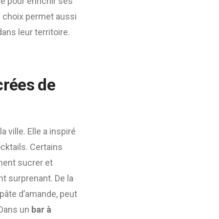
le pour enrichir ses
Ce choix permet aussi
ns leur territoire.
crées de
ville. Elle a inspiré
cktails. Certains
nent sucrer et
nt surprenant. De la
 pâte d’amande, peut
 Dans un
bar à