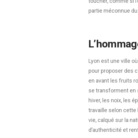
toucher, comme si l’
partie méconnue du p
L’hommage 
Lyon est une ville o
pour proposer des co
en avant les fruits r
se transforment en 
hiver, les noix, les
travaille selon cett
vie, calqué sur la na
d’authenticité et ren