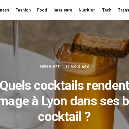
iness
Fashion
Food
Interieure
Nutrition
Tech
Trans
BIEN VIVRE
12 MOIS AGO
Quels cocktails renden
age à Lyon dans ses b
cocktail ?