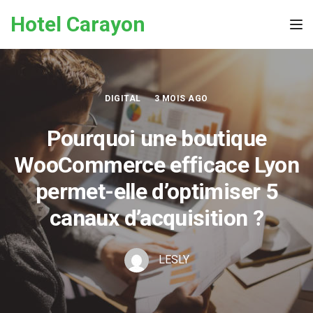
Skip to the content
Hotel Carayon
Tog
DIGITAL
3 MOIS AGO
Pourquoi une boutique
WooCommerce efficace Lyon
permet-elle d’optimiser 5
canaux d’acquisition ?
LESLY