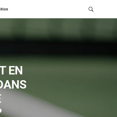
ition
T EN
 DANS
E
?