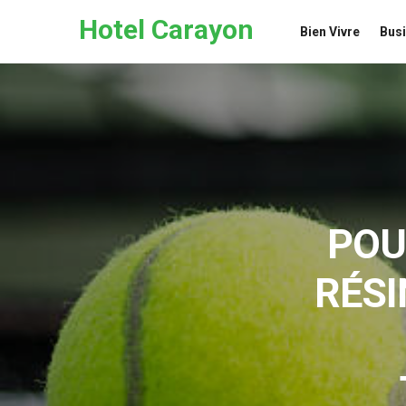
Skip to the content
Hotel Carayon
Bien Vivre
Bus
POU
RÉSI