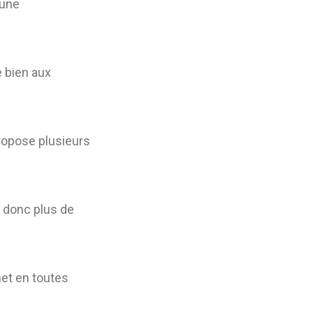
 une
e bien aux
propose plusieurs
e donc plus de
 net en toutes