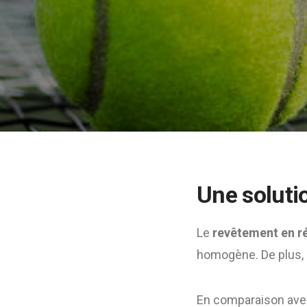
Une soluti
Le
revêtement en r
homogène. De plus, i
En comparaison avec 