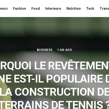
iness
Fashion
Food
Interieure
Nutrition
Tech
Trans
BUSINESS
1 AN AGO
RQUOI LE REVÊTEMEN
NE EST-IL POPULAIRE
LA CONSTRUCTION D
TERRAINS DE TENNIS 