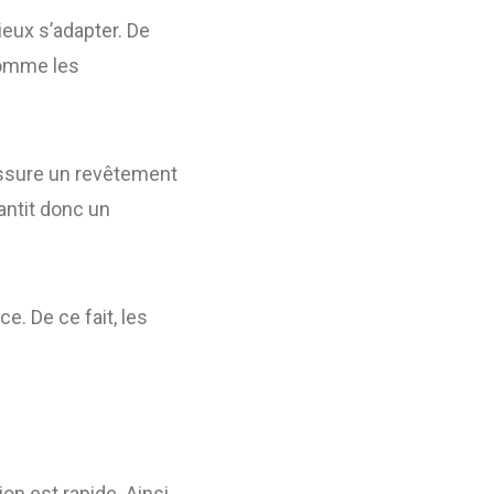
ieux s’adapter. De
 comme les
assure un revêtement
antit donc un
e. De ce fait, les
on est rapide. Ainsi,