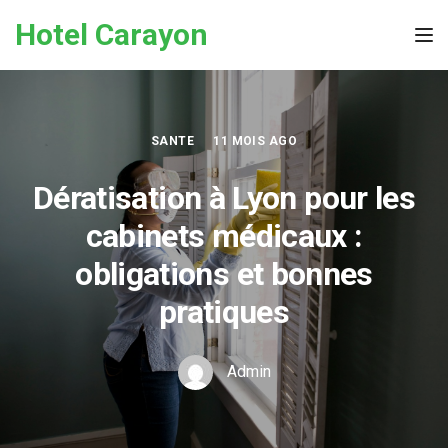
Skip to the content
Hotel Carayon
Tog
SANTE
11 MOIS AGO
Dératisation à Lyon pour les
cabinets médicaux :
obligations et bonnes
pratiques
Admin