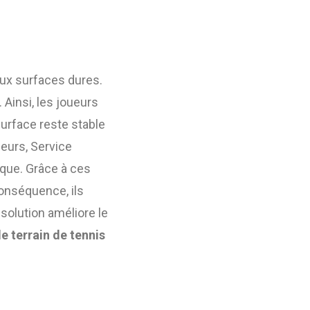
aux surfaces dures.
 Ainsi, les joueurs
urface reste stable
leurs, Service
ique. Grâce à ces
onséquence, ils
solution améliore le
e terrain de tennis