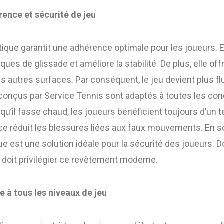
ence et sécurité de jeu
que garantit une adhérence optimale pour les joueurs. En
sques de glissade et améliore la stabilité. De plus, elle of
es autres surfaces. Par conséquent, le jeu devient plus flu
ns conçus par Service Tennis sont adaptés à toutes les con
u qu’il fasse chaud, les joueurs bénéficient toujours d’un 
ace réduit les blessures liées aux faux mouvements. En 
 est une solution idéale pour la sécurité des joueurs. D
doit privilégier ce revêtement moderne.
 à tous les niveaux de jeu