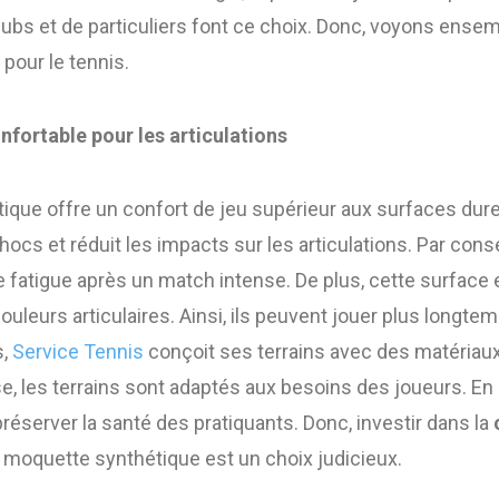
lubs et de particuliers font ce choix. Donc, voyons ense
 pour le tennis.
nfortable pour les articulations
que offre un confort de jeu supérieur aux surfaces dures
ocs et réduit les impacts sur les articulations. Par cons
fatigue après un match intense. De plus, cette surface e
ouleurs articulaires. Ainsi, ils peuvent jouer plus longte
s,
Service Tennis
conçoit ses terrains avec des matériaux
se, les terrains sont adaptés aux besoins des joueurs. E
réserver la santé des pratiquants. Donc, investir dans la
moquette synthétique est un choix judicieux.