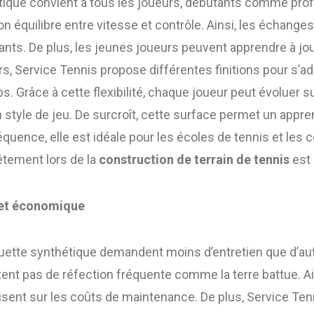
ique convient à tous les joueurs, débutants comme prof
bon équilibre entre vitesse et contrôle. Ainsi, les échange
nts. De plus, les jeunes joueurs peuvent apprendre à jou
urs, Service Tennis propose différentes finitions pour s’a
s. Grâce à cette flexibilité, chaque joueur peut évoluer su
style de jeu. De surcroît, cette surface permet un appre
quence, elle est idéale pour les écoles de tennis et les 
êtement lors de la
construction de terrain de tennis
est 
e et économique
uette synthétique demandent moins d’entretien que d’au
itent pas de réfection fréquente comme la terre battue. Ain
sent sur les coûts de maintenance. De plus, Service Tenn