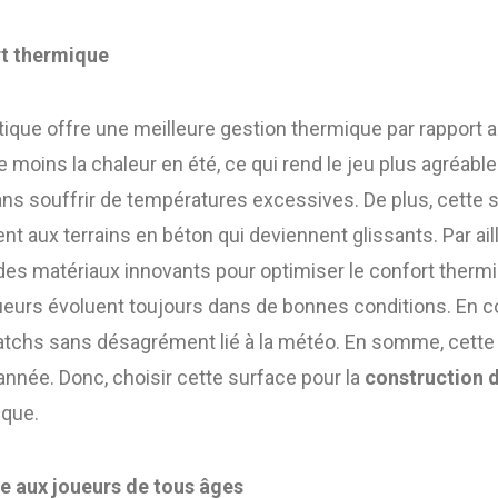
rt thermique
ique offre une meilleure gestion thermique par rapport 
e moins la chaleur en été, ce qui rend le jeu plus agréable.
ns souffrir de températures excessives. De plus, cette s
nt aux terrains en béton qui deviennent glissants. Par ail
des matériaux innovants pour optimiser le confort therm
oueurs évoluent toujours dans de bonnes conditions. En c
matchs sans désagrément lié à la météo. En somme, cette 
l’année. Donc, choisir cette surface pour la
construction d
ique.
e aux joueurs de tous âges