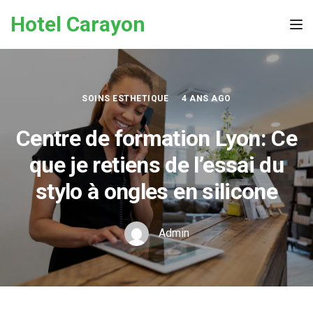
Skip to the content
Hotel Carayon
Tog
SOINS ESTHETIQUE
4 ANS AGO
Centre de formation Lyon: Ce
que je retiens de l’essai du
stylo à ongles en silicone
Admin