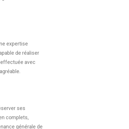
une expertise
apable de réaliser
t effectuée avec
 agréable.
réserver ses
ien complets,
enance générale de