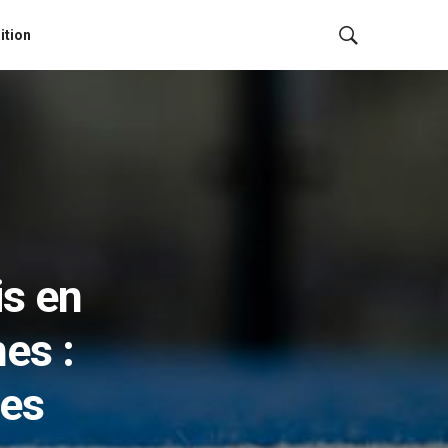
ition
is en
es :
ces