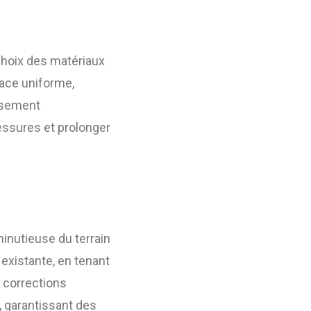
 choix des matériaux
face uniforme,
eusement
essures et prolonger
minutieuse du terrain
 existante, en tenant
s corrections
, garantissant des