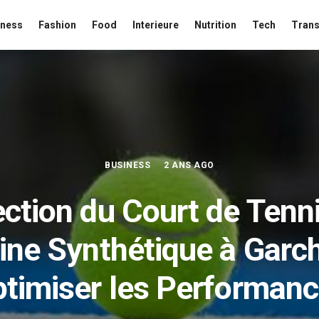
iness
Fashion
Food
Interieure
Nutrition
Tech
Trans
BUSINESS
2 ANS AGO
ction du Court de Tenn
ine Synthétique à Garch
timiser les Performan