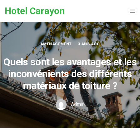
Skip to the content
Hotel Carayon
Tog
AMÉNAGEMENT
3 ANS AGO
Quels sont les avantages et les
inconvénients des différents
matériaux de toiture ?
Admin