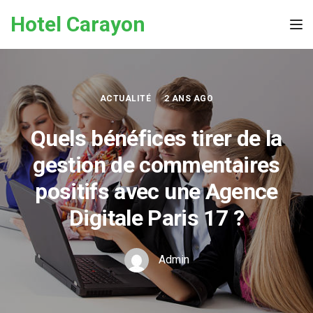
Skip to the content
Hotel Carayon
Tog
ACTUALITÉ
2 ANS AGO
Quels bénéfices tirer de la
gestion de commentaires
positifs avec une Agence
Digitale Paris 17 ?
Admin